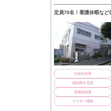
定員70名！看護休暇など
月給高水準
福利厚生充実
退職金制度
マイカー通勤