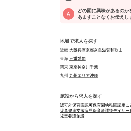
どの園に興味があるのか
あますことなくお伝えし
地域で求人を探す
近畿：
大阪
兵庫
京都
奈良
滋賀
和歌山
東海：
三重
愛知
関東：
東京
神奈川
千葉
九州：
九州エリア
沖縄
施設から求人を探す
認可外保育園
認可保育園
幼稚園
認定こ
児童発達支援
病児保育
放課後デイサー
児童養護施設