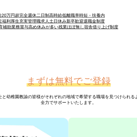
給20万円超
完全週休二日制
高時給
低離職率
時短・扶養内
近
福利厚生充実
管理職求人
土日休み
新卒歓迎
退職金制度
育補助業務
賞与高め
休みが多い
残業ほぼ無し
宿舎借り上げ制度
まずは無料でご登録
士と幼稚園教諭の皆様が
それぞれの地域で希望する職場を見つけられる
全力でサポートいたします。