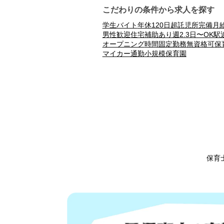
こだわりの条件から求人を探す
学生バイト
年休120日超
託児所完備
月
男性歓迎
住宅補助あり
週2.3日〜OK
駅
オープニング
時間固定勤務
無資格可
保
マイカー通勤
小規模保育園
保育