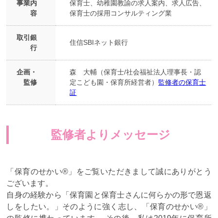
事業内
保育士、幼稚園教諭の求人案内、求人広告、
容
保育士の採用コンサルティング業
取引銀
住信SBIネット銀行
行
企画・
森 大輔（保育士/社会福祉法人理事長・認
監修
定こども園・保育所経営者）
監修者の保育士
証
監修者よりメッセージ
「保育のせかい®」をご覧いただきまして誠にありがとう
ございます。
自身の経験から「保育園と保育士さんに何らかの形で恩返
しをしたい。」そのように強く志し、「保育のせかい®」