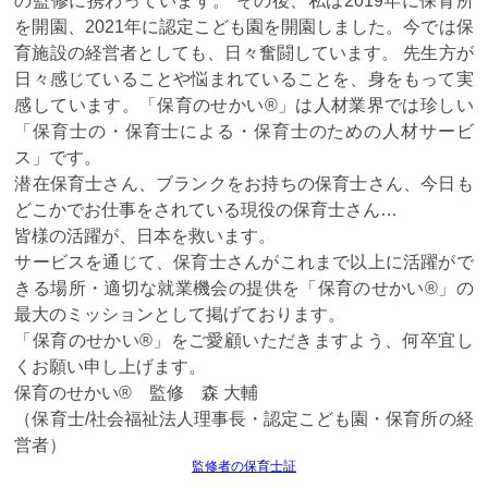
の監修に携わっています。 その後、私は2019年に保育所
を開園、2021年に認定こども園を開園しました。今では保
育施設の経営者としても、日々奮闘しています。 先生方が
日々感じていることや悩まれていることを、身をもって実
感しています。「保育のせかい®」は人材業界では珍しい
「保育士の・保育士による・保育士のための人材サービ
ス」です。
潜在保育士さん、ブランクをお持ちの保育士さん、今日も
どこかでお仕事をされている現役の保育士さん…
皆様の活躍が、日本を救います。
サービスを通じて、保育士さんがこれまで以上に活躍がで
きる場所・適切な就業機会の提供を「保育のせかい®」の
最大のミッションとして掲げております。
「保育のせかい®」をご愛顧いただきますよう、何卒宜し
くお願い申し上げます。
保育のせかい® 監修 森 大輔
（保育士/社会福祉法人理事長・認定こども園・保育所の経
営者）
監修者の保育士証