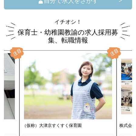
自分で求人をさがす
イチオシ！
保育士・幼稚園教諭の求人採用募
集、転職情報
（仮称）大津京すくすく保育園
株式会