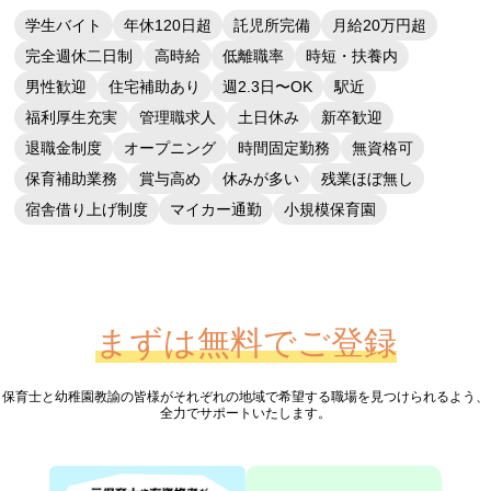
学生バイト
年休120日超
託児所完備
月給20万円超
完全週休二日制
高時給
低離職率
時短・扶養内
男性歓迎
住宅補助あり
週2.3日〜OK
駅近
福利厚生充実
管理職求人
土日休み
新卒歓迎
退職金制度
オープニング
時間固定勤務
無資格可
保育補助業務
賞与高め
休みが多い
残業ほぼ無し
宿舎借り上げ制度
マイカー通勤
小規模保育園
まずは無料でご登録
保育士と幼稚園教諭の皆様が
それぞれの地域で希望する職場を見つけられるよう、
全力でサポートいたします。