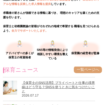
アルな情報を反映した求人情報を提供
しています。
求職者の皆さんが信頼できる情報に基づき、
理想のキャリアを築くための支
援を行います。
保育士と幼稚園教諭の皆様がそれぞれの地域で希望する
職場を見つけられる
よう、
全力でサポートいたします。
SNS等の情報発信により
アドバイザーの多くが
保育園の経営者が監修
相談しやすい環境を整え
保育士の有資格者
ている
保育ニュース
一覧ページへ
【保育士のSNS活用】プライベートと仕事の境界
線はどう守る？SNSを使うときに気をつけたいこ
と
2026.07.17