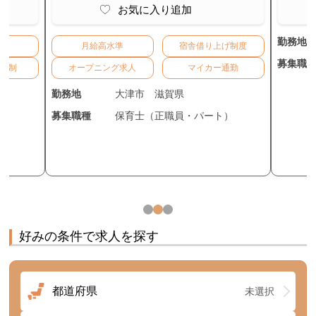
お気に入り追加
勤務地
給
月給高水準
宿舎借り上げ制度
募集職
二日制
オープニング求人
マイカー通勤
勤務地
大津市
滋賀県
募集職種
保育士（正職員・パート）
）
好みの条件で求人を探す
都道府県
未選択