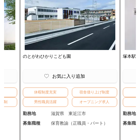
のとがわひかりこども園
塚本駅
お気に入り追加
給
休暇制度充実
宿舎借り上げ制度
月
二日制
男性職員活躍
オープニング求人
勤務地
滋賀県
東近江市
勤務地
）
募集職種
保育教諭（正職員・パート）
募集職
）
）