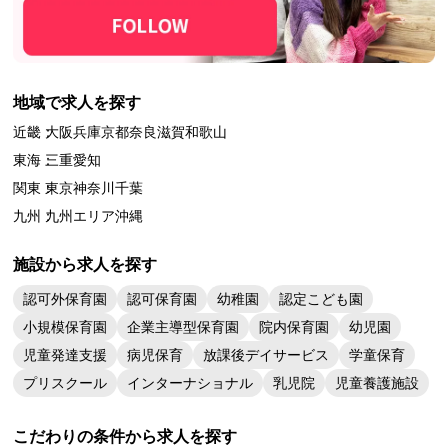
地域で求人を探す
近畿：
大阪
兵庫
京都
奈良
滋賀
和歌山
東海：
三重
愛知
関東：
東京
神奈川
千葉
九州：
九州エリア
沖縄
施設から求人を探す
認可外保育園
認可保育園
幼稚園
認定こども園
小規模保育園
企業主導型保育園
院内保育園
幼児園
児童発達支援
病児保育
放課後デイサービス
学童保育
プリスクール
インターナショナル
乳児院
児童養護施設
こだわりの条件から求人を探す