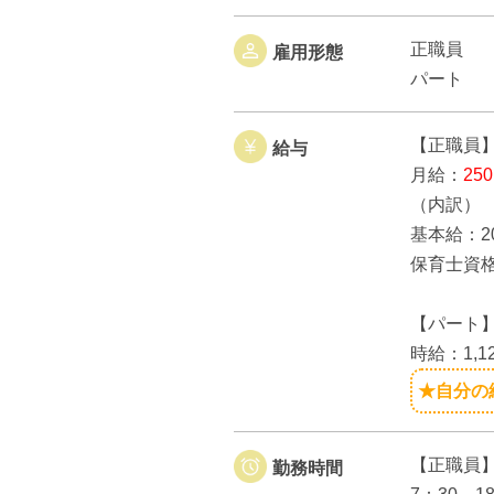
正職員
雇用形態
パート
【正職員
給与
月給：
25
（内訳）
基本給：20
保育士資格
【パート
時給：1,1
★自分の
【正職員
勤務時間