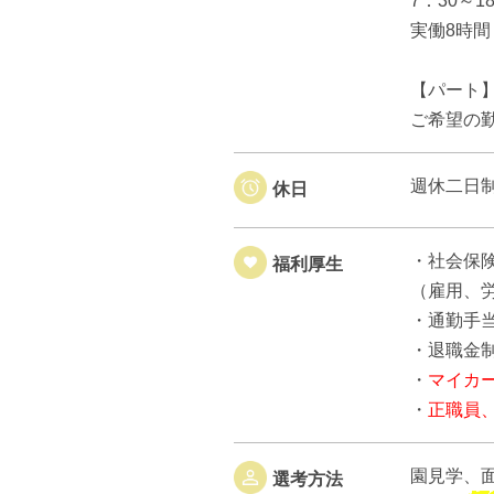
7：30～
実働8時間
【パート
ご希望の
週休二日
休日
・社会保
福利厚生
（雇用、
・通勤手当
・退職金
・
マイカ
・
正職員
園見学、
選考方法