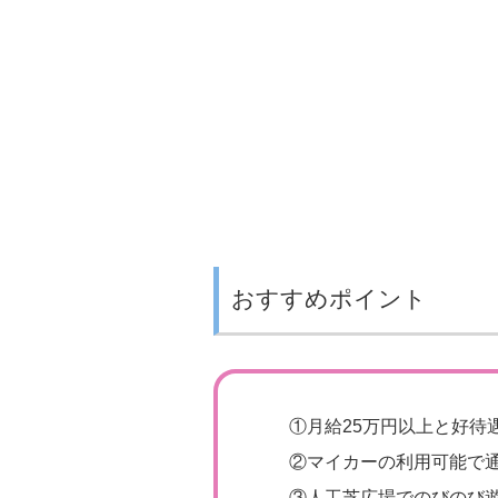
おすすめポイント
①
月給25万円以上と好待
②
マイカーの利用可能で通
③
人工芝広場でのびのび