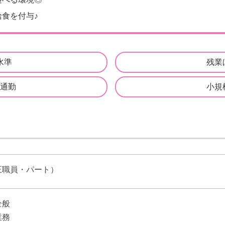
食を付与♪
水準
残業
通勤
小規
正職員・パート）
全般
業務