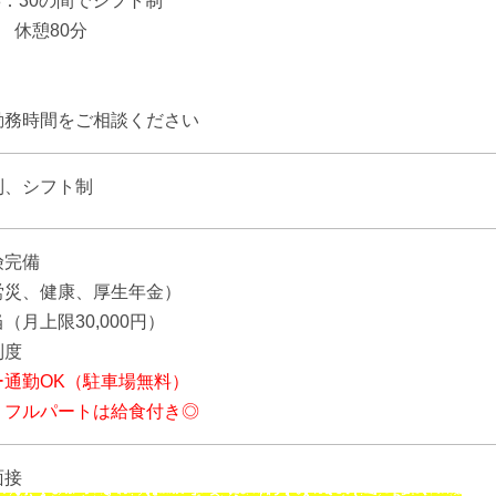
18：30の間でシフト制
 休憩80分
】
勤務時間をご相談ください
制、シフト制
険完備
労災、健康、厚生年金）
（月上限30,000円）
制度
ー通勤OK（駐車場無料）
、フルパートは給食付き◎
面接