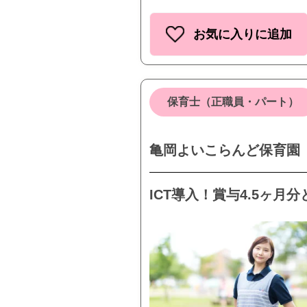
お気に入りに追加
保育士（正職員・パート）
亀岡よいこらんど保育園
ICT導入！賞与4.5ヶ月