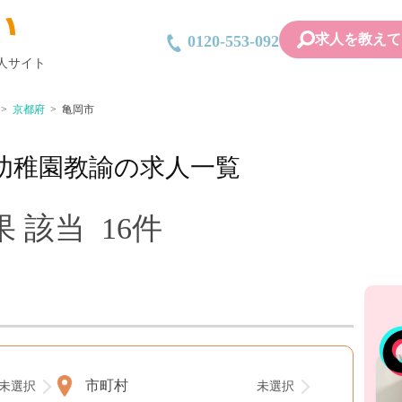
求人を教えて
0120-553-092
人サイト
京都府
亀岡市
幼稚園教諭の求人一覧
 該当 16件
市町村
未選択
未選択