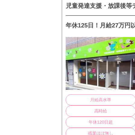
児童発達支援・放課後等
年休125日！月給27万円
月給高水準
高時給
年休120日超
残業ほぼ無し