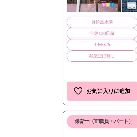
月給高水準
年休120日超
土日休み
残業ほぼ無し
お気に入りに追加
保育士（正職員・パート）