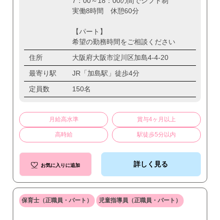
7：00～18：00の間でシフト制
実働8時間 休憩60分
【パート】
希望の勤務時間をご相談ください
住所
大阪府大阪市淀川区加島4-4-20
最寄り駅
JR「加島駅」徒歩4分
定員数
150名
月給高水準
賞与4ヶ月以上
高時給
駅徒歩5分以内
詳しく見る
お気に入りに追加
保育士（正職員・パート）
児童指導員（正職員・パート）