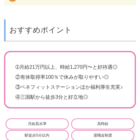
おすすめポイント
➀
月給21万円以上、時給1,270円〜と好待遇◎
②
有休取得率100％で休みが取りやすい◎
③
ベネフィットステーションほか福利厚生充実♪
④
三国駅から徒歩3分と好立地◎
月給高水準
高時給
駅徒歩5分以内
退職金制度