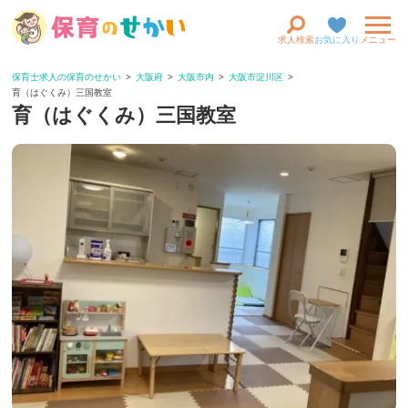
求人検索
お気に入り
メニュー
保育士求人の保育のせかい
大阪府
大阪市内
大阪市淀川区
育（はぐくみ）三国教室
育（はぐくみ）三国教室