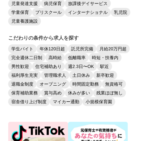
児童発達支援
病児保育
放課後デイサービス
学童保育
プリスクール
インターナショナル
乳児院
児童養護施設
こだわりの条件から求人を探す
学生バイト
年休120日超
託児所完備
月給20万円超
完全週休二日制
高時給
低離職率
時短・扶養内
男性歓迎
住宅補助あり
週2.3日〜OK
駅近
福利厚生充実
管理職求人
土日休み
新卒歓迎
退職金制度
オープニング
時間固定勤務
無資格可
保育補助業務
賞与高め
休みが多い
残業ほぼ無し
宿舎借り上げ制度
マイカー通勤
小規模保育園