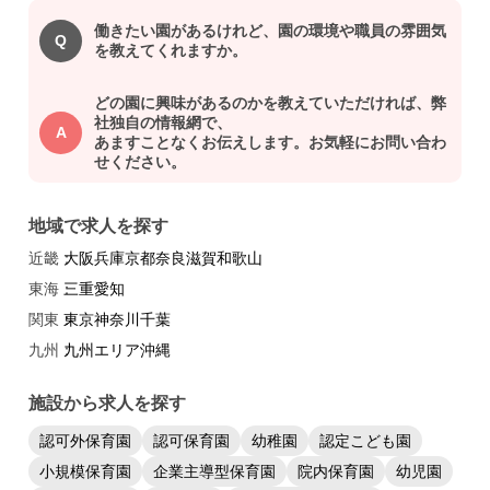
働きたい園があるけれど、園の環境や職員の雰囲気
を教えてくれますか。
どの園に興味があるのかを教えていただければ、弊
社独自の情報網で、
あますことなくお伝えします。お気軽にお問い合わ
せください。
地域で求人を探す
近畿：
大阪
兵庫
京都
奈良
滋賀
和歌山
東海：
三重
愛知
関東：
東京
神奈川
千葉
九州：
九州エリア
沖縄
施設から求人を探す
認可外保育園
認可保育園
幼稚園
認定こども園
小規模保育園
企業主導型保育園
院内保育園
幼児園