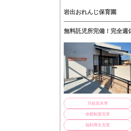
岩出おれんじ保育園
無料託児所完備！完全週休
月給高水準
休暇制度充実
福利厚生充実