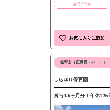
託児所完備
お気に入りに追加
保育士（正職員・パート）
しらゆり保育園
賞与4.5ヶ月分！年休12