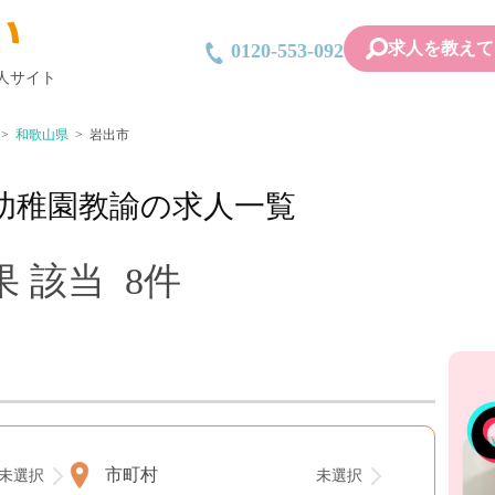
求人を教えて
0120-553-092
人サイト
和歌山県
岩出市
幼稚園教諭の求人一覧
 該当 8件
市町村
未選択
未選択