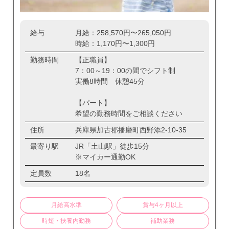
給与
月給：258,570円〜265,050円
時給：1,170円〜1,300円
勤務時間
【正職員】
7：00～19：00の間でシフト制
実働8時間 休憩45分
【パート】
希望の勤務時間をご相談ください
住所
兵庫県加古郡播磨町西野添2-10-35
最寄り駅
JR「土山駅」徒歩15分
※マイカー通勤OK
定員数
18名
月給高水準
賞与4ヶ月以上
時短・扶養内勤務
補助業務