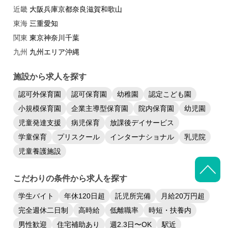
近畿：
大阪
兵庫
京都
奈良
滋賀
和歌山
東海：
三重
愛知
関東：
東京
神奈川
千葉
九州：
九州エリア
沖縄
施設から求人を探す
認可外保育園
認可保育園
幼稚園
認定こども園
小規模保育園
企業主導型保育園
院内保育園
幼児園
児童発達支援
病児保育
放課後デイサービス
学童保育
プリスクール
インターナショナル
乳児院
児童養護施設
こだわりの条件から求人を探す
学生バイト
年休120日超
託児所完備
月給20万円超
完全週休二日制
高時給
低離職率
時短・扶養内
男性歓迎
住宅補助あり
週2.3日〜OK
駅近