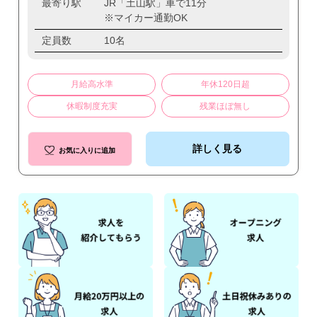
最寄り駅
JR「土山駅」車で11分
※マイカー通勤OK
定員数
10名
月給高水準
年休120日超
休暇制度充実
残業ほぼ無し
詳しく見る
お気に入りに追加