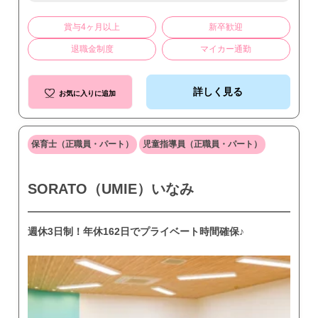
賞与4ヶ月以上
新卒歓迎
退職金制度
マイカー通勤
詳しく見る
お気に入りに追加
保育士（正職員・パート）
児童指導員（正職員・パート）
SORATO（UMIE）いなみ
週休3日制！年休162日でプライベート時間確保♪