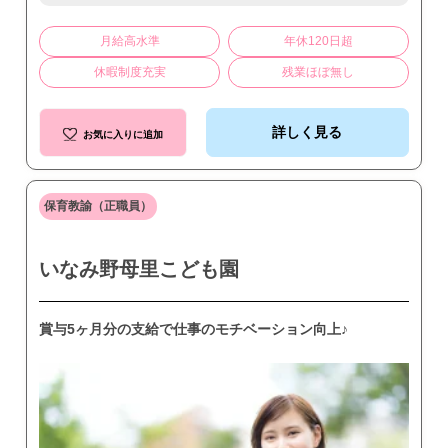
月給高水準
年休120日超
休暇制度充実
残業ほぼ無し
詳しく見る
お気に入りに追加
保育教諭（正職員）
いなみ野母里こども園
賞与5ヶ月分の支給で仕事のモチベーション向上♪