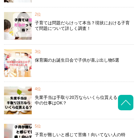
2位
子育ては問題だらけって本当？現状における子育
て問題について詳しく調査！
3位
保育園のお誕生日会で子供が喜ぶ出し物5選
4位
失業手当は手取り20万ならいくら位貰える？受給
中の仕事はOK？
5位
子育が難しいと感じて苦痛！向いてない人の特