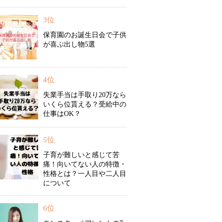
3位
保育園のお誕生日会で子供
が喜ぶ出し物5選
4位
失業手当は手取り20万なら
いくら位貰える？受給中の
仕事はOK？
5位
子育が難しいと感じて苦
痛！向いてない人の特徴・
性格とは？一人目や二人目
について
6位