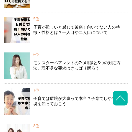
5位
子育が難しいと感じて苦痛！向いてない人の特
徴・性格とは？一人目や二人目について
6位
モンスターペアレントの7つ特徴と5つの対応方
法、理不尽な要求はきっぱり断ろう
7位
子育ては環境が大事って本当？子育てしやすい環
境を知っておこう
8位