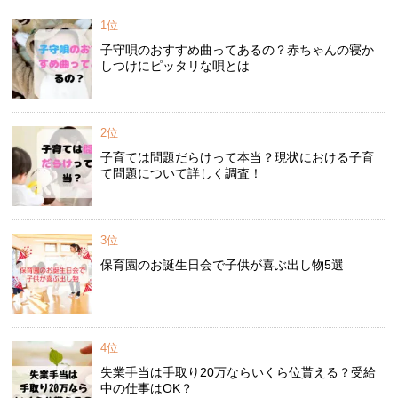
1位
子守唄のおすすめ曲ってあるの？赤ちゃんの寝か
しつけにピッタリな唄とは
2位
子育ては問題だらけって本当？現状における子育
て問題について詳しく調査！
3位
保育園のお誕生日会で子供が喜ぶ出し物5選
4位
失業手当は手取り20万ならいくら位貰える？受給
中の仕事はOK？