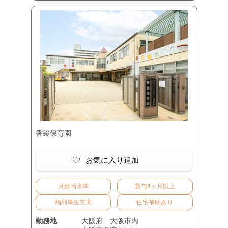
香簑保育園
お気に入り追加
月給高水準
賞与4ヶ月以上
福利厚生充実
住宅補助あり
勤務地
大阪府
大阪市内