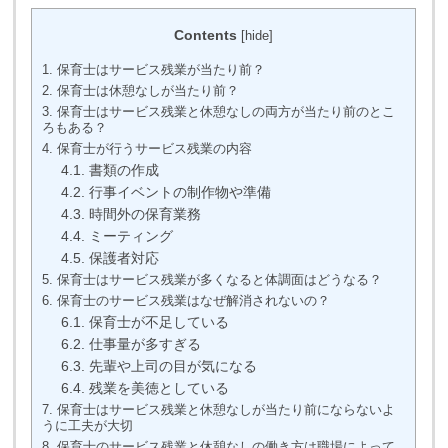
Contents
[
hide
]
1.
保育士はサービス残業が当たり前？
2.
保育士は休憩なしが当たり前？
3.
保育士はサービス残業と休憩なしの両方が当たり前のとこ
ろもある？
4.
保育士が行うサービス残業の内容
4.1.
書類の作成
4.2.
行事イベントの制作物や準備
4.3.
時間外の保育業務
4.4.
ミーティング
4.5.
保護者対応
5.
保育士はサービス残業が多くなると体調面はどうなる？
6.
保育士のサービス残業はなぜ解消されないの？
6.1.
保育士が不足している
6.2.
仕事量が多すぎる
6.3.
先輩や上司の目が気になる
6.4.
残業を美徳としている
7.
保育士はサービス残業と休憩なしが当たり前にならないよ
うに工夫が大切
8.
保育士のサービス残業と休憩なしの働き方は職場によって