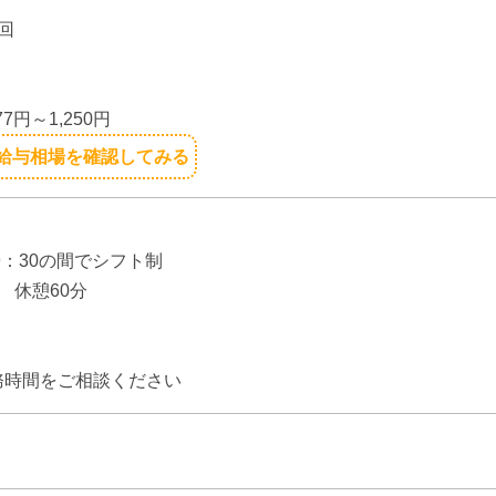
回
】
77円～1,250円
給与相場を確認してみる
】
19：30の間でシフト制
 休憩60分
】
務時間をご相談ください