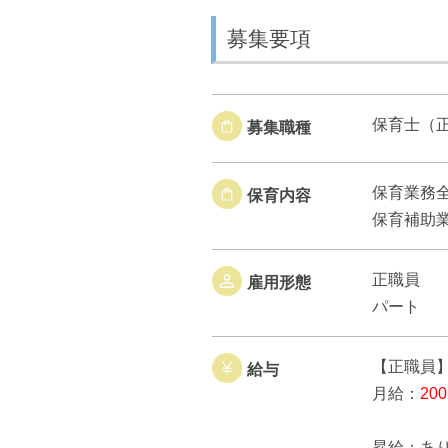
募集要項
保育士（
募集職種
保育業務
保育内容
保育補助
正職員
雇用形態
パート
【正職員
給与
月給：
20
昇給：あ