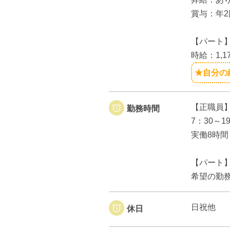
賞与：年2
【パート
時給：1,1
★自分の
【正職員
勤務時間
7：30～
実働8時間
【パート
希望の勤
日祝他
休日