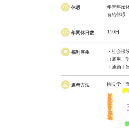
年末年始
休暇
有給休暇
110日
年間休日数
・社会保
福利厚生
（雇用、
・通勤手当
園見学、
選考方法