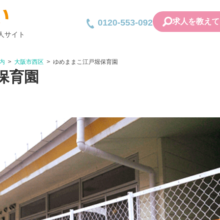
求人を教えて
0120-553-092
人サイト
内
大阪市西区
ゆめままこ江戸堀保育園
保育園