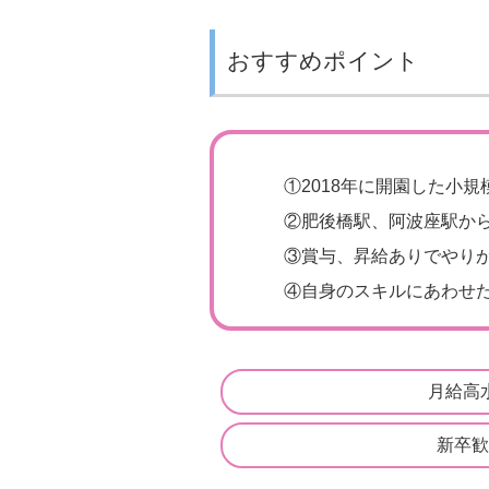
おすすめポイント
①
2018年に開園した小
②
肥後橋駅、阿波座駅から
③
賞与、昇給ありでやり
④
自身のスキルにあわせた
月給高
新卒歓