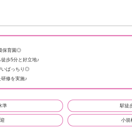
規模保育園◎
徒歩5分と好立地♪
がいばっちり◎
研修を実施♪
水準
駅徒
迎
小規