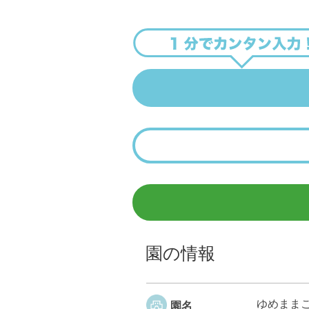
園の情報
ゆめまま
園名