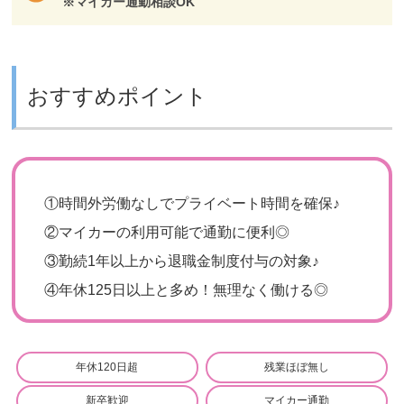
※マイカー通勤相談OK
おすすめポイント
①
時間外労働なしでプライベート時間を確保♪
②
マイカーの利用可能で通勤に便利◎
③
勤続1年以上から退職金制度付与の対象♪
④
年休125日以上と多め！無理なく働ける◎
年休120日超
残業ほぼ無し
新卒歓迎
マイカー通勤