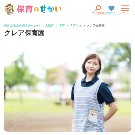
求人検索
お気に入り
メニュー
保育士求人の保育のせかい
大阪府
堺市
堺市中区
クレア保育園
クレア保育園