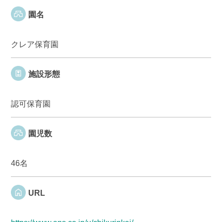
園名
クレア保育園
施設形態
認可保育園
園児数
46名
URL