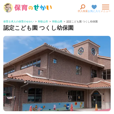
求人検索
お気に入り
メニュー
保育士求人の保育のせかい
和歌山市
和歌山県
認定こども園 つくし幼保園
認定こども園 つくし幼保園