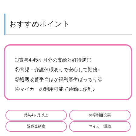
おすすめポイント
➀
賞与4.45ヶ月分の支給と好待遇◎
②
育児・介護休暇ありで安心して勤務♪
③
処遇改善手当ほか福利厚生ばっちり◎
④
マイカーの利用可能で通勤に便利♪
賞与4ヶ月以上
休暇制度充実
退職金制度
マイカー通勤