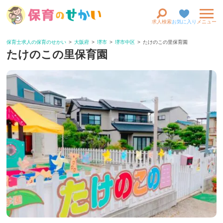
求人検索
お気に入り
メニュー
保育士求人の保育のせかい
大阪府
堺市
堺市中区
たけのこの里保育園
たけのこの里保育園