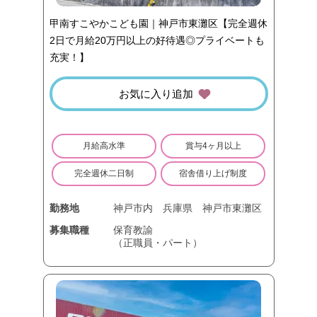
甲南すこやかこども園｜神戸市東灘区【完全週休
2日で月給20万円以上の好待遇◎プライベートも
充実！】
お気に入り追加
月給高水準
賞与4ヶ月以上
完全週休二日制
宿舎借り上げ制度
勤務地
神戸市内
兵庫県
神戸市東灘区
募集職種
保育教諭
（正職員・パート）