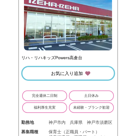
リハ・リハキッズPowers高倉台
お気に入り追加
完全週休二日制
土日休み
福利厚生充実
未経験・ブランク歓迎
勤務地
神戸市内
兵庫県
神戸市須磨区
募集職種
保育士（正職員・パート）