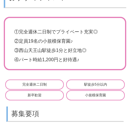
①
完全週休二日制でプライベート充実◎
②
定員19名の小規模保育園♪
③
西山天王山駅徒歩1分と好立地◎
④
パート時給1,200円と好待遇♪
完全週休二日制
駅徒歩5分以内
新卒歓迎
小規模保育園
募集要項