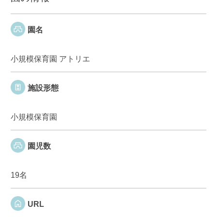
園名
小規模保育園 アトリエ
施設形態
小規模保育園
園児数
19名
URL