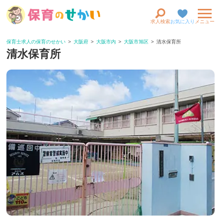
求人検索
お気に入り
メニュー
保育士求人の保育のせかい
大阪府
大阪市内
大阪市旭区
清水保育所
清水保育所