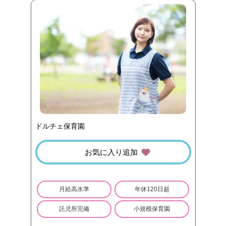
ドルチェ保育園
お気に入り追加
月給高水準
年休120日超
託児所完備
小規模保育園