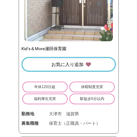
Kid’s＆More瀬田保育園
お気に入り追加
年休120日超
休暇制度充実
福利厚生充実
駅徒歩5分以内
勤務地
大津市
滋賀県
募集職種
保育士（正職員・パート）