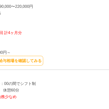
,000〜220,000円
当
り
回 計4ヶ月分
】
80円～
給与相場を確認してみる
】
19：00の間でシフト制
 休憩60分
勤務少なめ