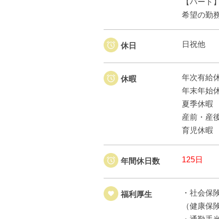
【パート
希望の勤
日祝他
休日
年次有給
休暇
年末年始
夏季休暇
産前・産
育児休暇
125日
年間休日数
・社会保
福利厚生
（健康保