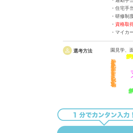
・通勤手
・住宅手
・研修制
・
資格取
・マイカ
園見学、
選考方法