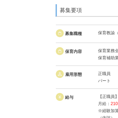
募集要項
保育教諭
募集職種
保育業務
保育内容
保育補助
正職員
雇用形態
パート
【正職員
給与
月給：
21
※経験加
（内訳）