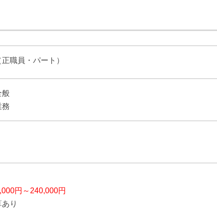
（正職員・パート）
全般
業務
】
0,000円～240,000円
算あり