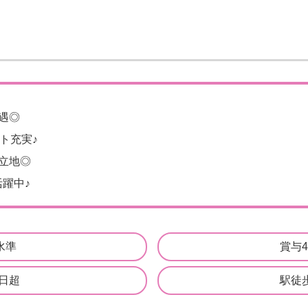
遇◎
ト充実♪
立地◎
躍中♪
水準
賞与
0日超
駅徒