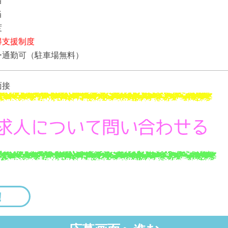
当
当
度
得支援制度
ー通勤可（駐車場無料）
面接