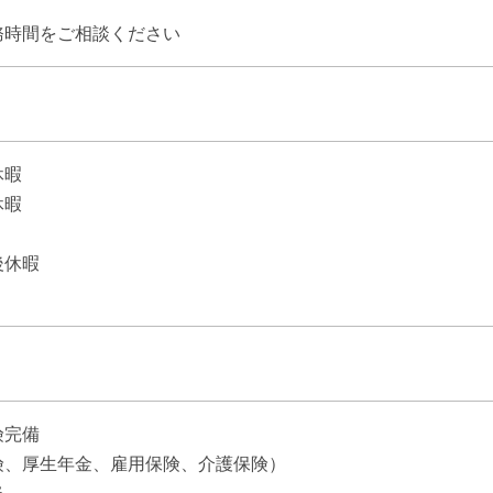
】
務時間をご相談ください
休暇
休暇
後休暇
険完備
険、厚生年金、雇用保険、介護保険）