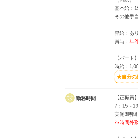
基本給：190
その他手
昇給：あ
賞与：
年2
【パート
時給：1,0
★自分の
【正職員
勤務時間
7：15～
実働8時間
※時間外