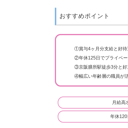
おすすめポイント
①賞与4ヶ月分支給と好待
②年休125日でプライベー
③京阪膳所駅徒歩3分と好
④幅広い年齢層の職員が活
月給高
年休12