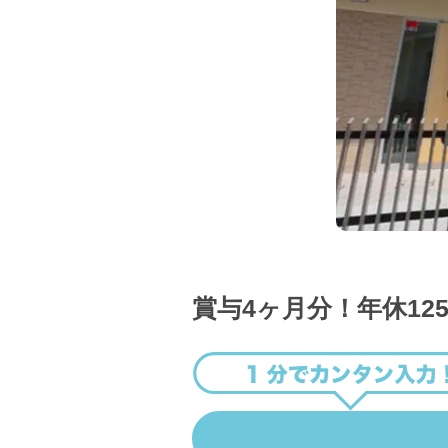
賞与4ヶ月分！年休12