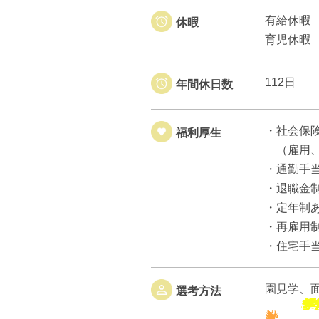
有給休暇
休暇
育児休暇
112日
年間休日数
・社会保
福利厚生
（雇用、
・通勤手当
・退職金
・定年制あ
・再雇用
・住宅手
園見学、
選考方法