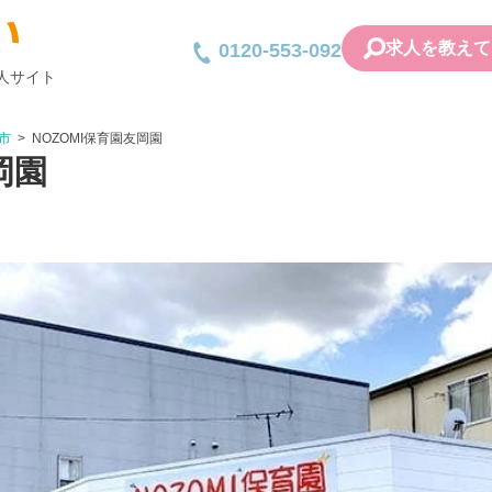
求人を教えて
0120-553-092
人サイト
市
NOZOMI保育園友岡園
岡園