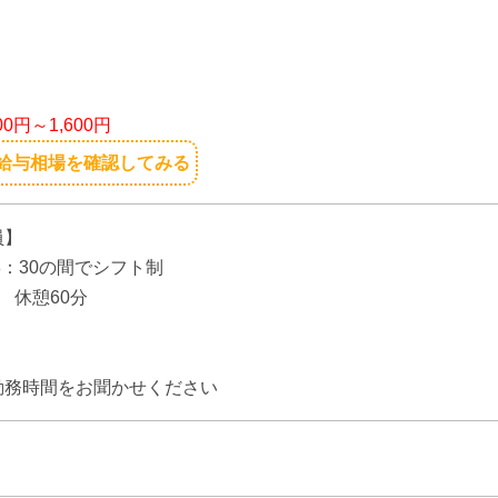
り
】
200円～1,600円
給与相場を確認してみる
員】
18：30の間でシフト制
 休憩60分
】
勤務時間をお聞かせください