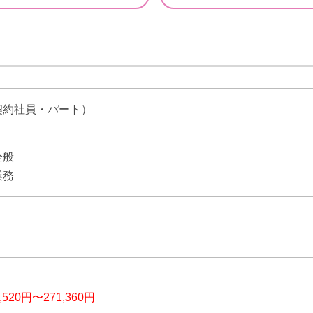
契約社員・パート）
全般
業務
】
3,520円〜271,360円