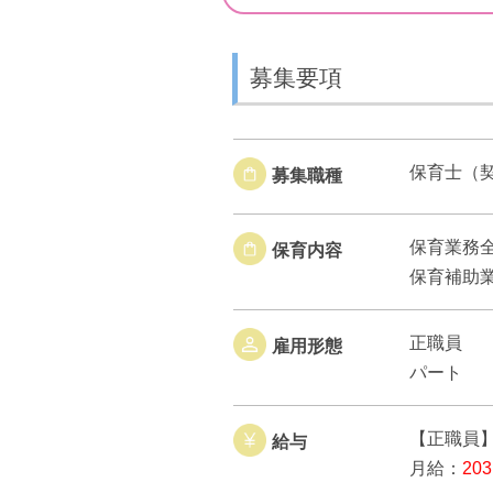
募集要項
保育士（
募集職種
保育業務
保育内容
保育補助
正職員
雇用形態
パート
【正職員
給与
月給：
20