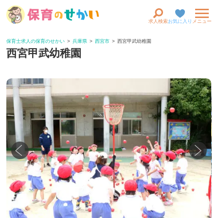
求人検索
お気に入り
メニュー
保育士求人の保育のせかい
兵庫県
西宮市
西宮甲武幼稚園
西宮甲武幼稚園