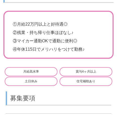
①
月給22万円以上と好待遇◎
②
残業・持ち帰り仕事ほぼなし♪
③
マイカー通勤OKで通勤に便利◎
④
年休115日でメリハリをつけて勤務♪
月給高水準
賞与4ヶ月以上
土日休み
住宅補助あり
募集要項