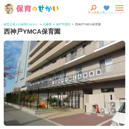
求人検索
お気に入り
メニュー
保育士求人の保育のせかい
兵庫県
神戸市西区
西神戸YMCA保育園
西神戸YMCA保育園