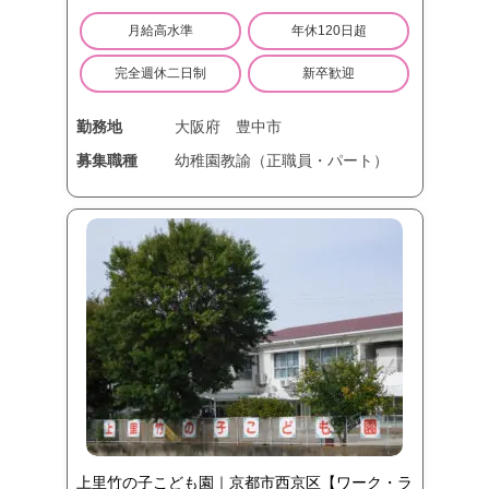
月給高水準
年休120日超
完全週休二日制
新卒歓迎
勤務地
大阪府
豊中市
募集職種
幼稚園教諭（正職員・パート）
上里竹の子こども園｜京都市西京区【ワーク・ラ