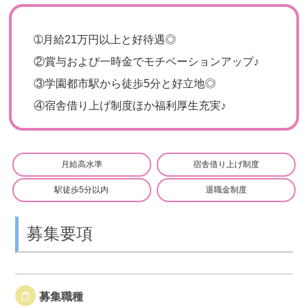
➀
月給21万円以上と好待遇◎
②
賞与および一時金でモチベーションアップ♪
③
学園都市駅から徒歩5分と好立地◎
④
宿舎借り上げ制度ほか福利厚生充実♪
月給高水準
宿舎借り上げ制度
駅徒歩5分以内
退職金制度
募集要項
募集職種