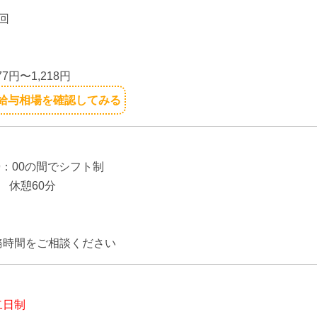
回
】
77円〜1,218円
給与相場を確認してみる
】
19：00の間でシフト制
 休憩60分
】
務時間をご相談ください
二日制