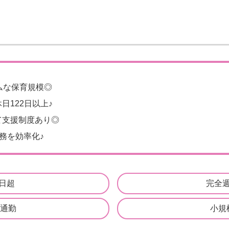
ムな保育規模◎
日122日以上♪
て支援制度あり◎
務を効率化♪
0日超
完全
通勤
小規