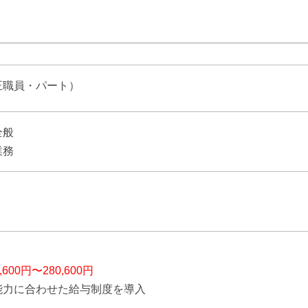
正職員・パート）
全般
業務
】
5,600円〜280,600円
能力に合わせた給与制度を導入