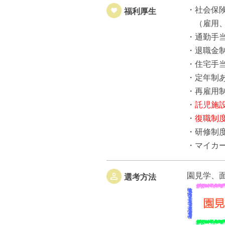
・社会保
福利厚生
（雇用、
・通勤手当（
・退職金
・住宅手
・定年制あ
・再雇用制
・
託児施
・
復職制
・研修制
・マイカ
園見学、
選考方法