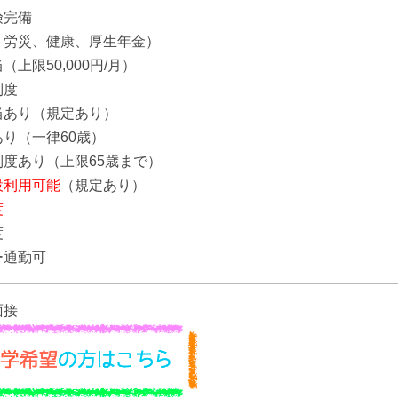
険完備
労災、健康、厚生年金）
上限50,000円/月）
制度
当あり（規定あり）
り（一律60歳）
度あり（上限65歳まで）
設利用可能
（規定あり）
度
度
ー通勤可
面接