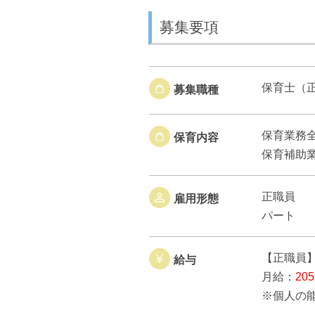
募集要項
保育士（
募集職種
保育業務
保育内容
保育補助
正職員
雇用形態
パート
【正職員
給与
月給：
20
※個人の