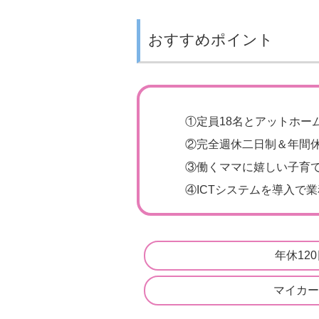
おすすめポイント
①
定員18名とアットホー
②
完全週休二日制＆年間休
③
働くママに嬉しい子育
④
ICTシステムを導入で業
年休12
マイカー