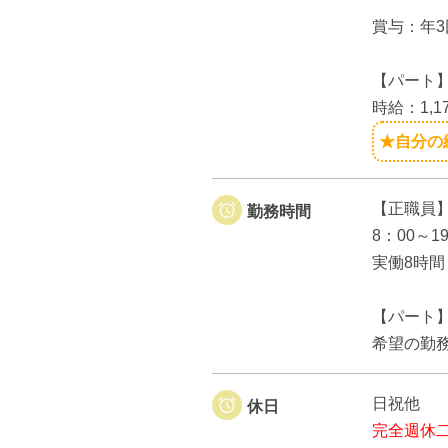
賞与：年3
【パート
時給：1,1
★自分の
【正職員
勤務時間
8：00～
実働8時間
【パート
希望の勤
日祝他
休日
完全週休