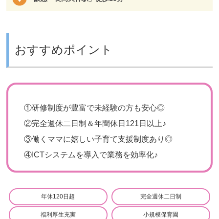
おすすめポイント
①
研修制度が豊富で未経験の方も安心◎
②
完全週休二日制＆年間休日121日以上♪
③
働くママに嬉しい子育て支援制度あり◎
④
ICTシステムを導入で業務を効率化♪
年休120日超
完全週休二日制
福利厚生充実
小規模保育園