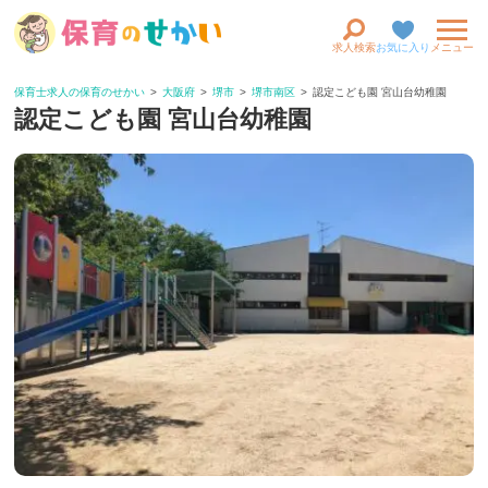
求人検索
お気に入り
メニュー
保育士求人の保育のせかい
大阪府
堺市
堺市南区
認定こども園 宮山台幼稚園
認定こども園 宮山台幼稚園