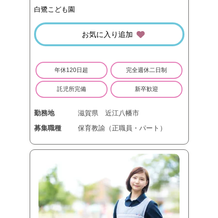
白鷺こども園
お気に入り追加
年休120日超
完全週休二日制
託児所完備
新卒歓迎
勤務地
滋賀県
近江八幡市
募集職種
保育教諭（正職員・パート）