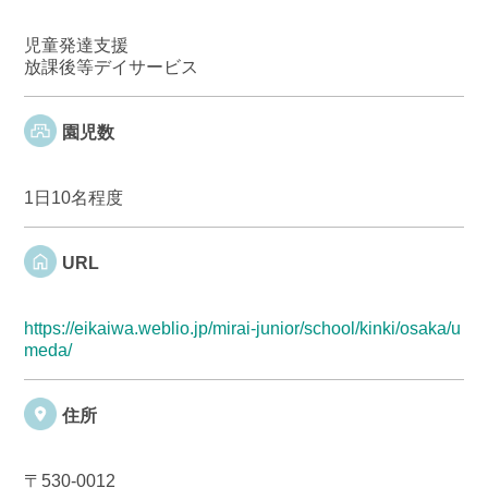
児童発達支援
放課後等デイサービス
園児数
1日10名程度
URL
https://eikaiwa.weblio.jp/mirai-junior/school/kinki/osaka/u
meda/
住所
〒530-0012