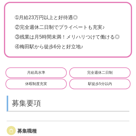
➀
月給23万円以上と好待遇◎
②
完全週休二日制でプライベートも充実♪
③
残業は月5時間未満！メリハリつけて働ける◎
④
梅田駅から徒歩6分と好立地♪
月給高水準
完全週休二日制
休暇制度充実
駅徒歩5分以内
募集要項
募集職種