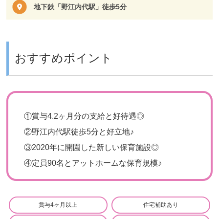
地下鉄「野江内代駅」徒歩5分
おすすめポイント
①
賞与4.2ヶ月分の支給と好待遇◎
②
野江内代駅徒歩5分と好立地♪
③
2020年に開園した新しい保育施設◎
④
定員90名とアットホームな保育規模♪
賞与4ヶ月以上
住宅補助あり