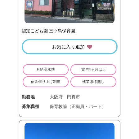
認定こども園 三ツ島保育園
お気に入り追加
月給高水準
賞与4ヶ月以上
宿舎借り上げ制度
残業ほぼ無し
勤務地
大阪府
門真市
募集職種
保育教諭（正職員・パート）