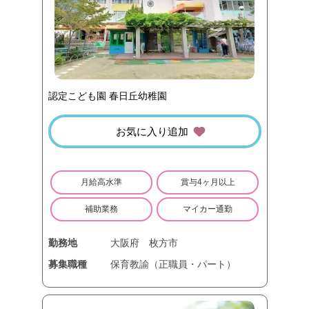
認定こども園 春日丘幼稚園
お気に入り追加
月給高水準
賞与4ヶ月以上
補助業務
マイカー通勤
勤務地
大阪府
枚方市
募集職種
保育教諭（正職員・パート）