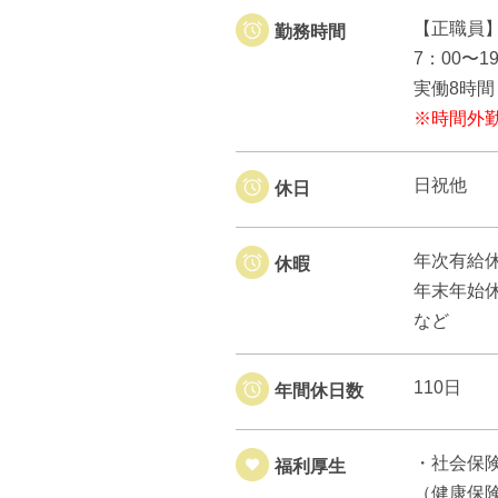
【正職員
勤務時間
7：00〜
実働8時間
※時間外
日祝他
休日
年次有給
休暇
年末年始
など
110日
年間休日数
・社会保
福利厚生
（健康保