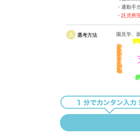
・通勤手
・
託児所
園見学、
選考方法