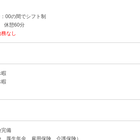
】
19：00の間でシフト制
 休憩60分
勤務なし
休暇
休暇
険完備
険、厚生年金、雇用保険、介護保険）