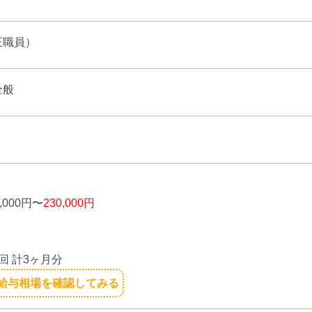
正職員）
全般
】
,000円〜
230,000円
り
回 計3ヶ月分
給与相場を確認してみる