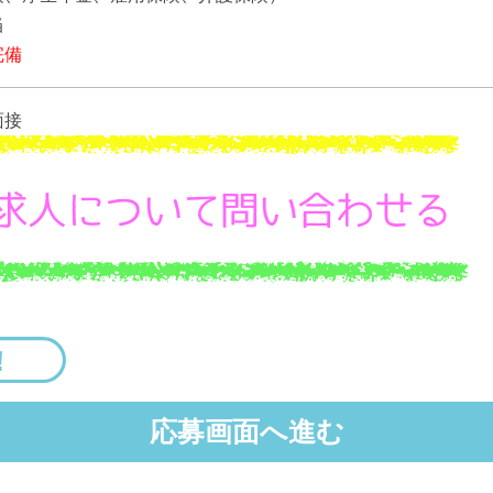
当
完備
面接
応募画面へ進む