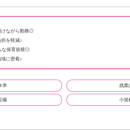
預けながら勤務◎
担を軽減♪
ムな保育規模◎
域に密着♪
水準
残業
完備
小規