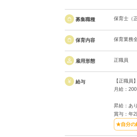
保育士（
募集職種
保育業務
保育内容
正職員
雇用形態
【正職員
給与
月給：200
昇給：あ
賞与：年2
★自分の