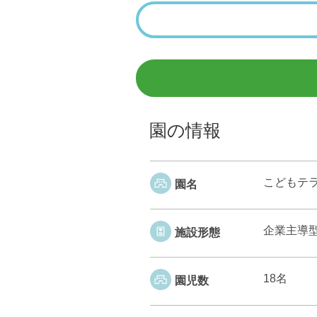
園の情報
こどもテ
園名
企業主導
施設形態
18名
園児数