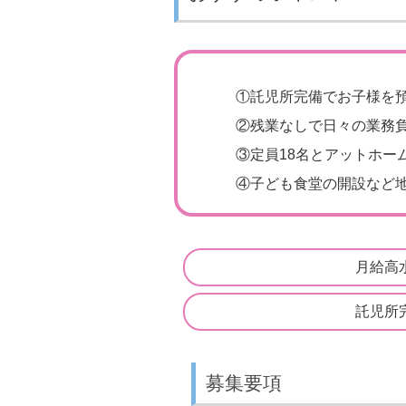
①
託児所完備でお子様を
②
残業なしで日々の業務負
③
定員18名とアットホー
④
子ども食堂の開設など地
月給高
託児所
募集要項