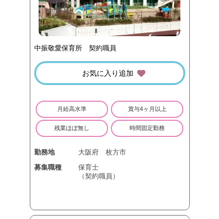
中振敬愛保育所 契約職員
お気に入り追加
月給高水準
賞与4ヶ月以上
残業ほぼ無し
時間固定勤務
勤務地
大阪府
枚方市
募集職種
保育士
（契約職員）