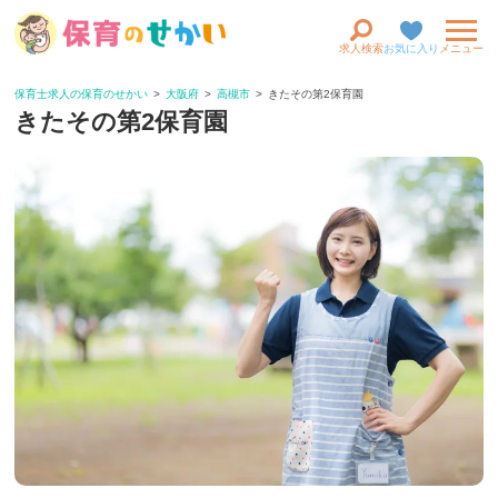
求人検索
お気に入り
メニュー
保育士求人の保育のせかい
大阪府
高槻市
きたその第2保育園
きたその第2保育園