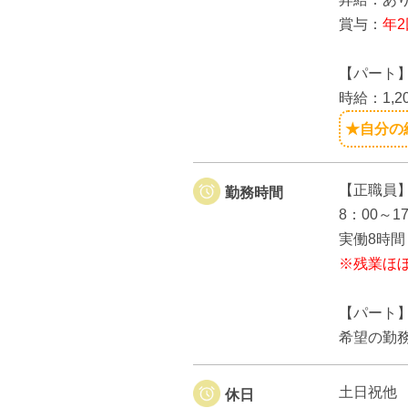
賞与：
年2
【パート
時給：1,2
★自分の
【正職員
勤務時間
8：00～
実働8時間
※残業ほ
【パート
希望の勤
土日祝他
休日