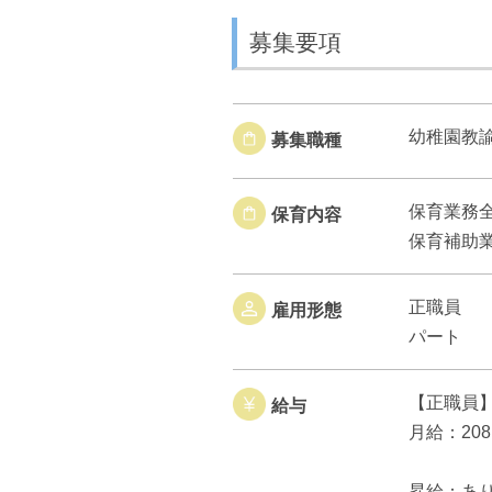
募集要項
幼稚園教
募集職種
保育業務
保育内容
保育補助
正職員
雇用形態
パート
【正職員
給与
月給：208
昇給：あ