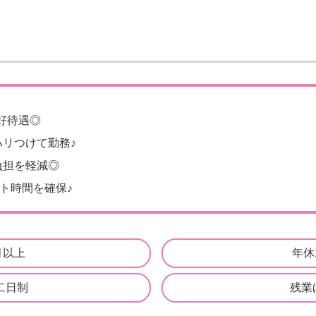
と好待遇◎
リつけて勤務♪
負担を軽減◎
ート時間を確保♪
月以上
年休
二日制
残業