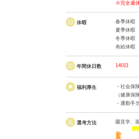
※完全週
春季休暇
休暇
夏季休暇
冬季休暇
有給休暇
140日
年間休日数
・社会保
福利厚生
（健康保
・通勤手
園見学、
選考方法