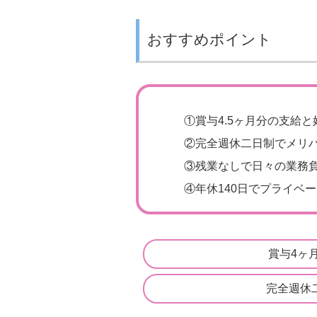
おすすめポイント
①
賞与4.5ヶ月分の支給
②
完全週休二日制でメリハ
③
残業なしで日々の業務
④
年休140日でプライベ
賞与4ヶ
完全週休