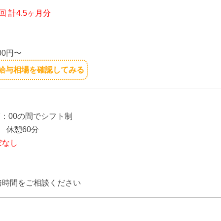
回 計4.5ヶ月分
】
00円〜
給与相場を確認してみる
】
17：00の間でシフト制
 休憩60分
ぼなし
】
務時間をご相談ください