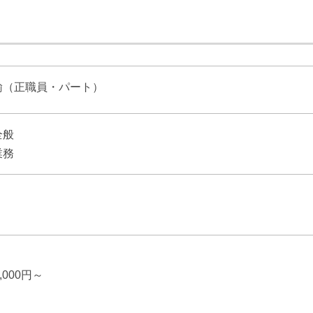
諭（正職員・パート）
全般
業務
】
,000円～
り