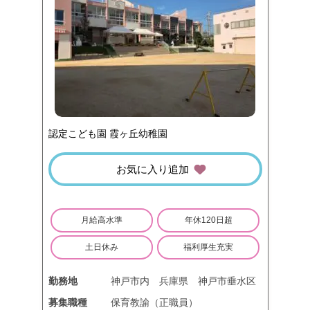
認定こども園 霞ヶ丘幼稚園
お気に入り追加
月給高水準
年休120日超
土日休み
福利厚生充実
勤務地
神戸市内
兵庫県
神戸市垂水区
募集職種
保育教諭（正職員）