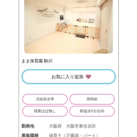
まま保育園 駒川
お気に入り追加
月給高水準
高時給
残業ほぼ無し
駅徒歩5分以内
勤務地
大阪府
大阪市東住吉区
募集職種
保育士（正職員・パート）