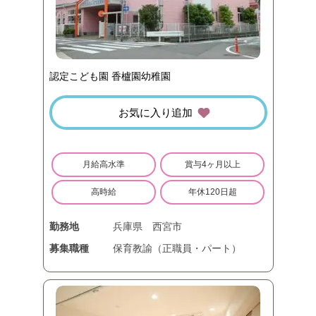
認定こども園 香櫨園幼稚園
お気に入り追加
月給高水準
賞与4ヶ月以上
高時給
年休120日超
勤務地
兵庫県
西宮市
募集職種
保育教諭（正職員・パート）