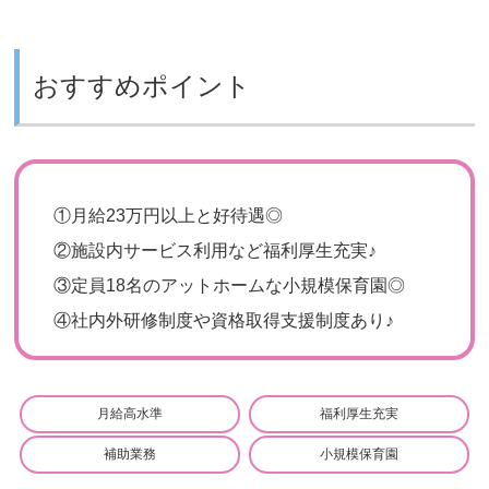
おすすめポイント
①
月給23万円以上と好待遇◎
②
施設内サービス利用など福利厚生充実♪
③
定員18名のアットホームな小規模保育園◎
④
社内外研修制度や資格取得支援制度あり♪
月給高水準
福利厚生充実
補助業務
小規模保育園