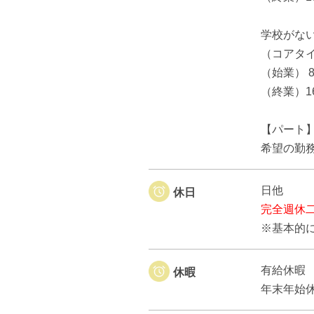
学校がな
（コアタイ
（始業） 8
（終業）16
【パート
希望の勤
日他
休日
完全週休
※基本的
有給休暇
休暇
年末年始