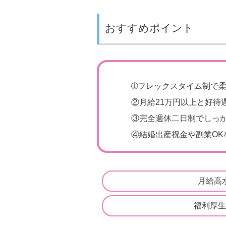
おすすめポイント
➀
フレックスタイム制で柔
②
月給21万円以上と好待
③
完全週休二日制でしっ
④
結婚出産祝金や副業OK
月給高
福利厚生