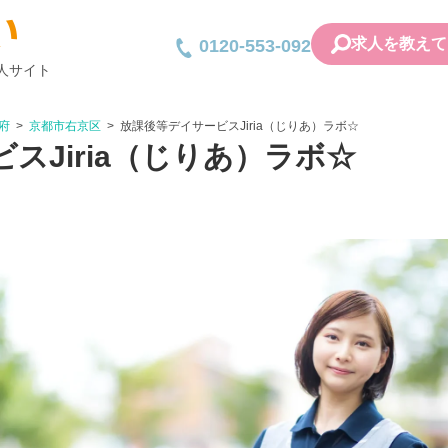
求人を教えて
0120-553-092
人サイト
府
京都市右京区
放課後等デイサービスJiria（じりあ）ラボ☆
スJiria（じりあ）ラボ☆