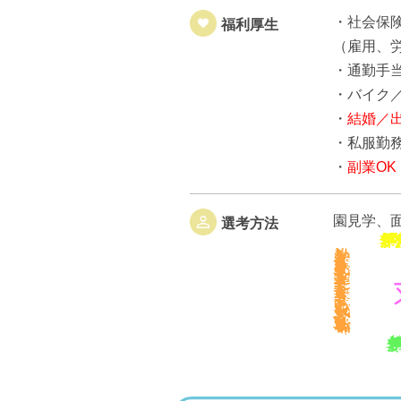
・社会保
福利厚生
（雇用、
・通勤手当
・バイク
・
結婚／
・私服勤務
・
副業OK
園見学、
選考方法