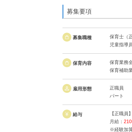
募集要項
保育士（
募集職種
児童指導
保育業務
保育内容
保育補助
正職員
雇用形態
パート
【正職員
給与
月給：
21
※経験加