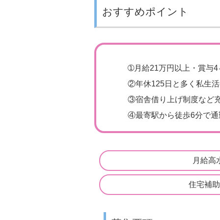
おすすめポイント
➀
月給21万円以上・賞与
②
年休125日と多く私生
③
宿舎借り上げ制度など
④
最寄駅から徒歩6分で通
月給高
住宅補助