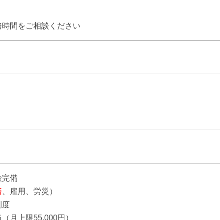
】
務時間をご相談ください
険完備
済
、雇用、労災）
制度
（月上限55,000円）