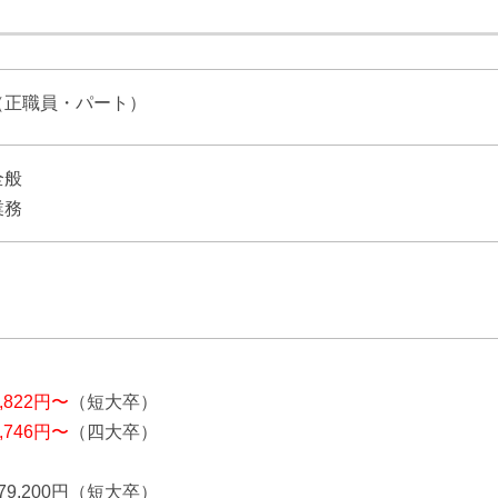
（正職員・パート）
全般
業務
】
3,822円〜
（短大卒）
4,746円〜
（四大卒）
79,200円（短大卒）