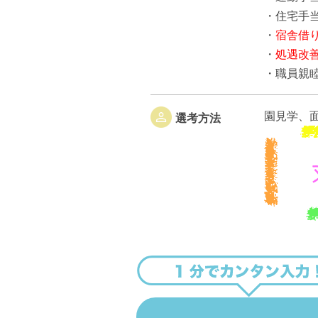
・住宅手当
・
宿舎借
・
処遇改
・職員親
園見学、
選考方法