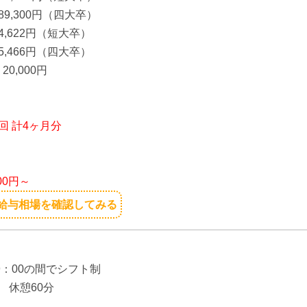
300円（四大卒）
4,622円（短大卒）
66円（四大卒）
0,000円
り
回 計4ヶ月分
】
200円～
給与相場を確認してみる
】
19：00の間でシフト制
 休憩60分