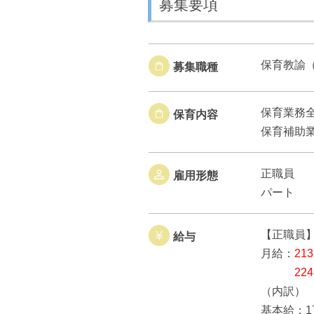
募集要項
保育教諭
募集職種
保育業務
保育内容
保育補助
正職員
雇用形態
パート
【正職員
給与
月給：
21
22
（内訳）
基本給：1