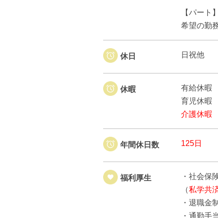
【パート
希望の勤
日祝他
休日
有給休暇
休暇
育児休暇
介護休暇
125日
年間休日数
・社会保
福利厚生
（
私学共
・退職金
・通勤手当