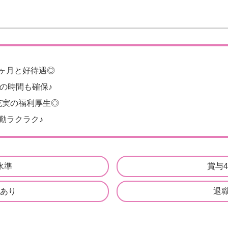
4ヶ月と好待遇◎
活の時間も確保♪
充実の福利厚生◎
勤ラクラク♪
水準
賞与
あり
退