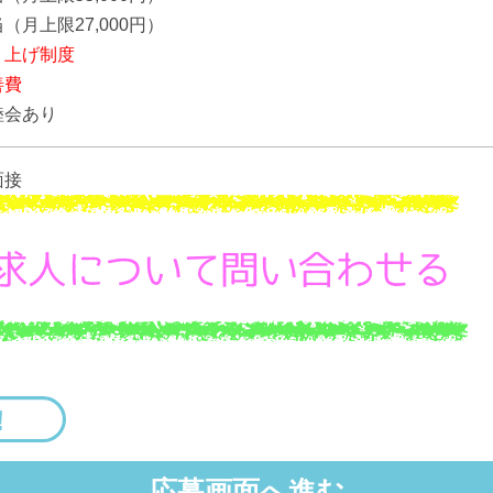
（月上限27,000円）
り上げ制度
善費
睦会あり
面接
応募画面へ進む