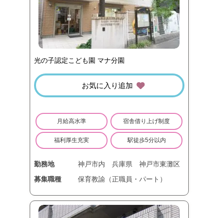
光の子認定こども園 マナ分園
お気に入り追加
月給高水準
宿舎借り上げ制度
福利厚生充実
駅徒歩5分以内
勤務地
神戸市内
兵庫県
神戸市東灘区
募集職種
保育教諭（正職員・パート）