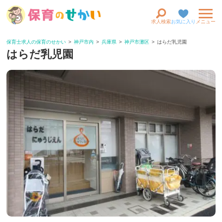
求人検索
お気に入り
メニュー
保育士求人の保育のせかい
神戸市内
兵庫県
神戸市灘区
はらだ乳児園
はらだ乳児園