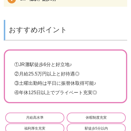
おすすめポイント
①
JR灘駅徒歩6分と好立地♪
②
月給25.5万円以上と好待遇◎
③
土曜出勤時は平日に振替休取得可能♪
④
年休125日以上でプライベート充実◎
月給高水準
休暇制度充実
福利厚生充実
駅徒歩5分以内