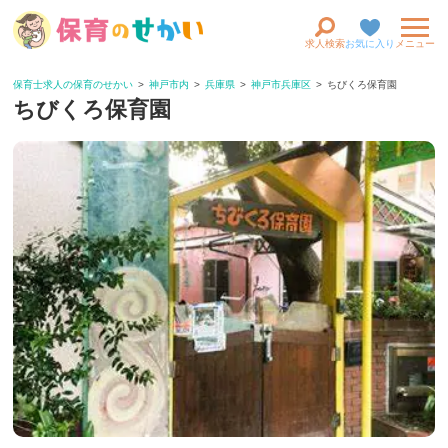
求人検索
お気に入り
メニュー
保育士求人の保育のせかい
神戸市内
兵庫県
神戸市兵庫区
ちびくろ保育園
ちびくろ保育園