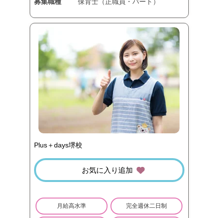
募集職種
保育士（正職員・パート）
Plus＋days堺校
お気に入り追加
月給高水準
完全週休二日制