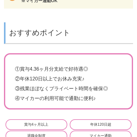
※マイカー通勤OK
おすすめポイント
①
賞与4.36ヶ月分支給で好待遇◎
②
年休120日以上でお休み充実♪
③
残業ほぼなくプライベート時間を確保◎
④
マイカーの利用可能で通勤に便利♪
賞与4ヶ月以上
年休120日超
退職金制度
マイカー通勤