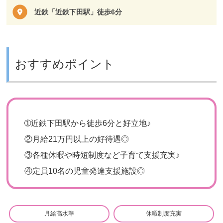
近鉄「近鉄下田駅」徒歩6分
おすすめポイント
➀
近鉄下田駅から徒歩6分と好立地♪
②
月給21万円以上の好待遇◎
③
各種休暇や時短制度など子育て支援充実♪
④
定員10名の児童発達支援施設◎
月給高水準
休暇制度充実