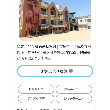
認定こども園 自然幼稚園｜宝塚市【月給22万円
以上・賞与6ヶ月分と好待遇◎JR宝塚駅徒歩6分
にある認定こども園♪】
お気に入り追加
月給高水準
賞与4ヶ月以上
福利厚生充実
駅徒歩5分以内