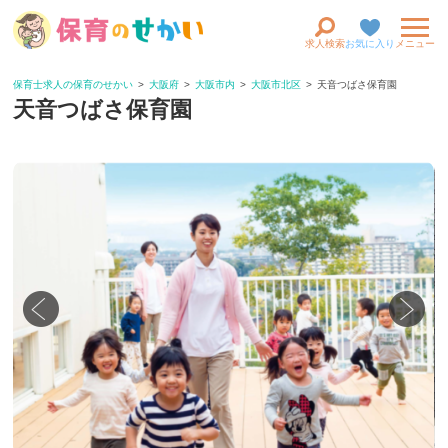
求人検索
お気に入り
メニュー
保育士求人の保育のせかい
大阪府
大阪市内
大阪市北区
天音つばさ保育園
天音つばさ保育園