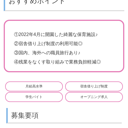
おすすめポイント
①
2022年4月に開園した綺麗な保育施設♪
②
宿舎借り上げ制度の利用可能◎
③
国内、海外への職員旅行あり♪
④
残業をなくす取り組みで業務負担軽減◎
月給高水準
宿舎借り上げ制度
学生バイト
オープニング求人
募集要項