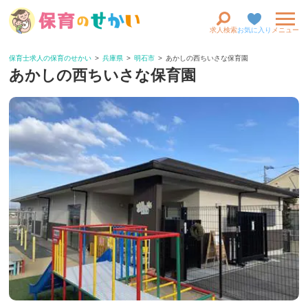
求人検索
お気に入り
メニュー
保育士求人の保育のせかい
兵庫県
明石市
あかしの西ちいさな保育園
あかしの西ちいさな保育園