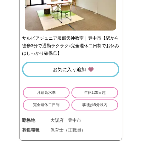
サルビアジュニア服部天神教室｜豊中市【駅から
徒歩3分で通勤ラクラク♪完全週休二日制でお休み
はしっかり確保◎】
お気に入り追加
月給高水準
年休120日超
完全週休二日制
駅徒歩5分以内
勤務地
大阪府
豊中市
募集職種
保育士（正職員）