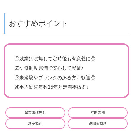
おすすめポイント
①
残業ほぼ無しで定時後も有意義に◎
②
研修制度完備で安心して就業♪
③
未経験やブランクのある方も歓迎◎
④
平均勤続年数15年と定着率抜群♪
残業ほぼ無し
補助業務
新卒歓迎
退職金制度