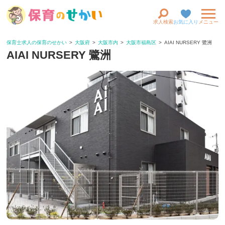
求人検索
お気に入り
メニュー
保育士求人の保育のせかい
大阪府
大阪市内
大阪市福島区
AIAI NURSERY 鷺洲
AIAI NURSERY 鷺洲