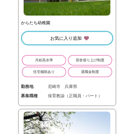
からたち幼稚園
お気に入り追加
月給高水準
宿舎借り上げ制度
住宅補助あり
退職金制度
勤務地
尼崎市
兵庫県
募集職種
保育教諭（正職員・パート）