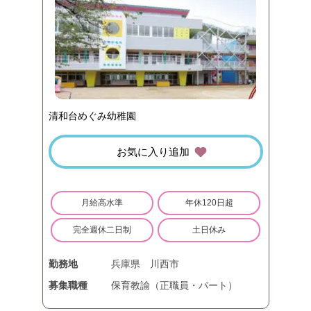
清和台めぐみ幼稚園
お気に入り追加
月給高水準
年休120日超
完全週休二日制
土日休み
勤務地
兵庫県
川西市
募集職種
保育教諭（正職員・パート）