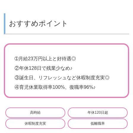
おすすめポイント
➀
月給23万円以上と好待遇◎
②
年休128日で残業少なめ♪
③
誕生日、リフレッシュなど休暇制度充実◎
④
育児休業取得率100%、復職率96%♪
高時給
年休120日超
休暇制度充実
低離職率