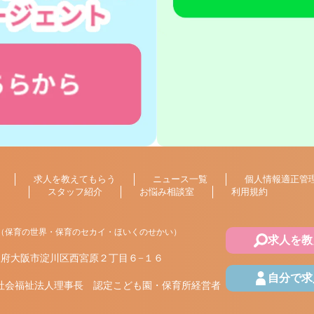
求人を教えてもらう
ニュース一覧
個人情報適正管
スタッフ紹介
お悩み相談室
利用規約
（保育の世界・保育のセカイ・ほいくのせかい）
求人を教
府大阪市淀川区西宮原２丁目６−１６
自分で求
社会福祉法人理事長 認定こども園・保育所経営者